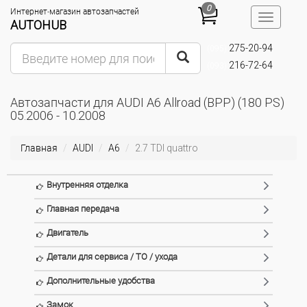
0
Интернет-магазин автозапчастей
Toggle
AUTOHUB
navigatio
275-20-94
(095)
216-72-64
(093)
Автозапчасти для AUDI A6 Allroad (BPP) (180 PS)
05.2006 - 10.2008
Главная
AUDI
A6
2.7 TDI quattro
Внутренняя отделка
Главная передача
Двигатель
Детали для сервиса / ТО / ухода
Дополнительные удобства
Замок