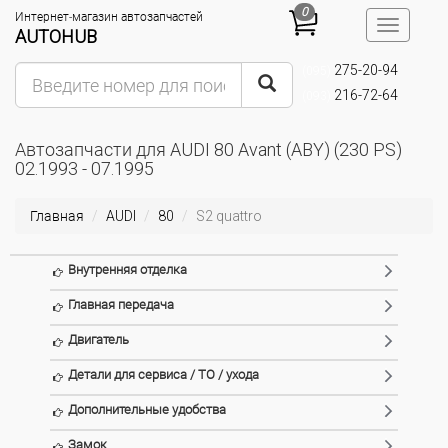
0
Интернет-магазин автозапчастей
Toggle
AUTOHUB
navigatio
275-20-94
(095)
216-72-64
(093)
Автозапчасти для AUDI 80 Avant (ABY) (230 PS)
02.1993 - 07.1995
Главная
AUDI
80
S2 quattro
Внутренняя отделка
Главная передача
Двигатель
Детали для сервиса / ТО / ухода
Дополнительные удобства
Замок