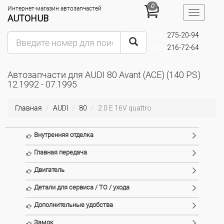
0
Интернет-магазин автозапчастей
Toggle
AUTOHUB
navigatio
275-20-94
(095)
216-72-64
(093)
Автозапчасти для AUDI 80 Avant (ACE) (140 PS)
12.1992 - 07.1995
Главная
AUDI
80
2.0 E 16V quattro
Внутренняя отделка
Главная передача
Двигатель
Детали для сервиса / ТО / ухода
Дополнительные удобства
Замок