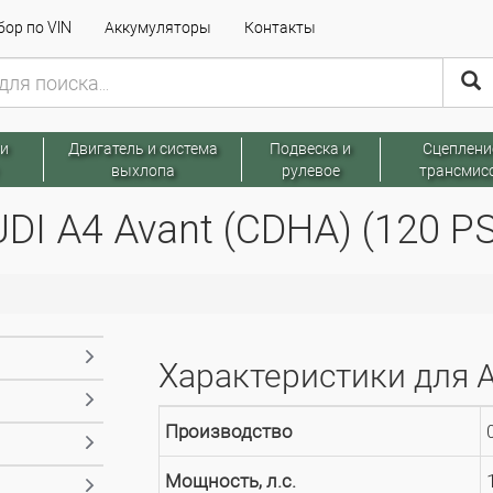
ор по VIN
Аккумуляторы
Контакты
 и
Двигатель и система
Подвеска и
Сцеплени
выхлопа
рулевое
трансмис
I A4 Avant (CDHA) (120 PS
Характеристики для A
Производство
Мощность, л.с.