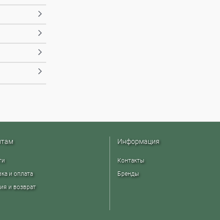
нтам
Информация
ти
Контакты
ка и оплата
Бренды
ия и возврат