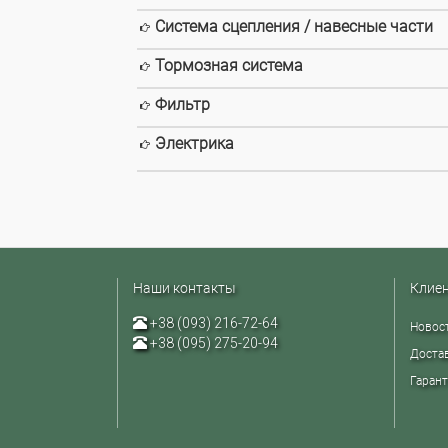
Система сцепления / навесные части
Тормозная система
Фильтр
Электрика
Наши контакты
Клие
+38 (093) 216-72-64
Новос
+38 (095) 275-20-94
Достав
Гарант