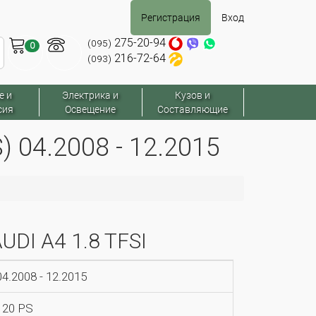
Регистрация
Вход
275-20-94
(095)
0
216-72-64
(093)
е и
Электрика и
Кузов и
сия
Освещение
Составляющие
) 04.2008 - 12.2015
UDI A4 1.8 TFSI
04.2008 - 12.2015
120 PS