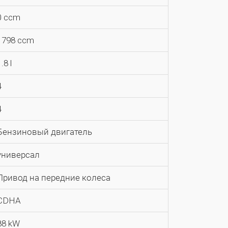
0 ccm
1798 ccm
.8 l
4
4
Бензиновый двигатель
универсал
Привод на передние колеса
CDHA
88 kW