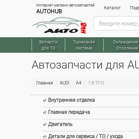
Интернет-магазин автозапчастей
Каталог
Подб
AUTOHUB
Запчасти
Тормозная
Охлаждение
для ТО
система
Отопление
Автозапчасти для AUD
Главная
AUDI
A4
1.8 TFSI
Внутренняя отделка
Главная передача
Двигатель
Детали для сервиса / ТО / ухода