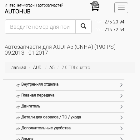
0
Интернет-магазин автозапчастей
Toggle
AUTOHUB
navigatio
275-20-94
(095)
216-72-64
(093)
Автозапчасти для AUDI A5 (CNHA) (190 PS)
09.2013 - 01.2017
Главная
AUDI
A5
2.0 TDI quattro
Внутренняя отделка
Главная передача
Двигатель
Детали для сервиса / ТО / ухода
Дополнительные удобства
Замок