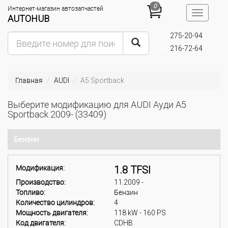
0
Интернет-магазин автозапчастей
Toggle
AUTOHUB
navigatio
275-20-94
(095)
216-72-64
(093)
Главная
AUDI
A5 Sportback
Выберите модификацию для AUDI Ауди A5
Sportback 2009- (33409)
Бензин
Модификация:
1.8 TFSI
Производство:
11.2009 -
Топливо:
Бензин
Количество цилиндров:
4
Мощность двигателя:
118 kW - 160 PS
Код двигателя:
CDHB