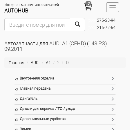
0
Интернет-магазин автозапчастей
Toggle
AUTOHUB
navigatio
275-20-94
(095)
216-72-64
(093)
Автозапчасти для AUDI A1 (CFHD) (143 PS)
09.2011 -
Главная
AUDI
A1
2.0 TDI
Внутренняя отделка
Главная передача
Двигатель
Детали для сервиса / ТО / ухода
Дополнительные удобства
Замок