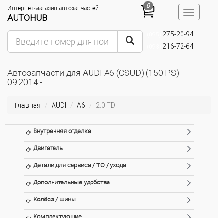
0
Интернет-магазин автозапчастей
Toggle
AUTOHUB
navigatio
275-20-94
(095)
216-72-64
(093)
Автозапчасти для AUDI A6 (CSUD) (150 PS)
09.2014 -
Главная
AUDI
A6
2.0 TDI
Внутренняя отделка
Двигатель
Детали для сервиса / ТО / ухода
Дополнительные удобства
Колёса / шины
Комплектующие