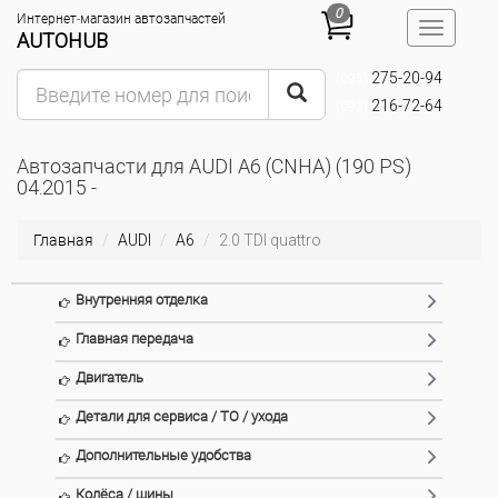
0
Интернет-магазин автозапчастей
Toggle
AUTOHUB
navigatio
275-20-94
(095)
216-72-64
(093)
Автозапчасти для AUDI A6 (CNHA) (190 PS)
04.2015 -
Главная
AUDI
A6
2.0 TDI quattro
Внутренняя отделка
Главная передача
Двигатель
Детали для сервиса / ТО / ухода
Дополнительные удобства
Колёса / шины