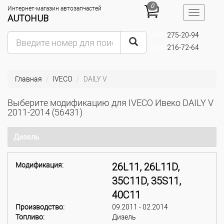
0
Интернет-магазин автозапчастей
Toggle
AUTOHUB
navigatio
275-20-94
(095)
216-72-64
(093)
Главная
IVECO
DAILY V
Выберите модификацию для IVECO Ивеко DAILY V
2011-2014 (56431)
Дизель
Модификация:
26L11, 26L11D,
35C11D, 35S11,
40C11
Производство:
09.2011 - 02.2014
Топливо:
Дизель