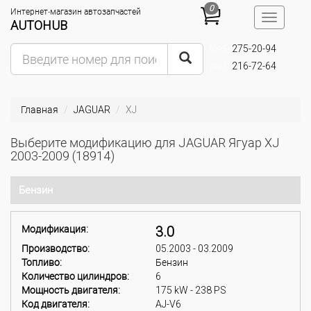
0
Интернет-магазин автозапчастей
Toggle
AUTOHUB
navigatio
275-20-94
(095)
216-72-64
(093)
Главная
JAGUAR
XJ
Выберите модификацию для JAGUAR Ягуар XJ
2003-2009 (18914)
Бензин
Модификация:
3.0
Производство:
05.2003 - 03.2009
Топливо:
Бензин
Количество цилиндров:
6
Мощность двигателя:
175 kW - 238 PS
Код двигателя:
AJ-V6