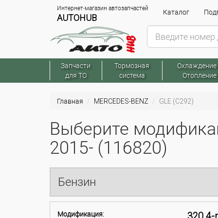
Интернет-магазин автозапчастей
Каталог
Подб
AUTOHUB
Запчасти
Тормозная
Охлаждение
для ТО
система
Отопление
Главная
MERCEDES-BENZ
GLE (C292)
Выберите модифика
2015- (116820)
Бензин
Модификация:
320 4-