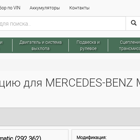
ор по VIN
Аккумуляторы
Контакты
 и
Двигатель и система
Подвеска и
Сцеплени
выхлопа
рулевое
трансмис
цию для MERCEDES-BENZ М
matic (292.362)
Модификация: