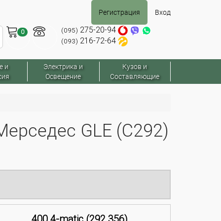
Регистрация
Вход
275-20-94
(095)
0
216-72-64
(093)
е и
Электрика и
Кузов и
сия
Освещение
Составляющие
ерседес GLE (C292)
400 4-matic (292.356)