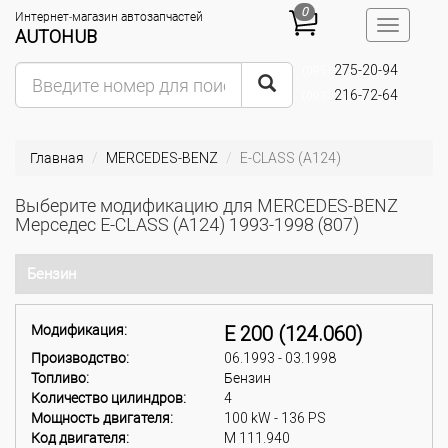
0
Интернет-магазин автозапчастей
Toggle
AUTOHUB
navigatio
275-20-94
(095)
216-72-64
(093)
Главная
MERCEDES-BENZ
E-CLASS (A124)
Выберите модификацию для MERCEDES-BENZ
Мерседес E-CLASS (A124) 1993-1998 (807)
Бензин
Модификация:
E 200 (124.060)
Производство:
06.1993 - 03.1998
Топливо:
Бензин
Количество цилиндров:
4
Мощность двигателя:
100 kW - 136 PS
Код двигателя:
M 111.940