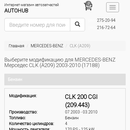
0
Интернет-магазин автозапчастей
Toggle
AUTOHUB
navigatio
275-20-94
(095)
216-72-64
(093)
Главная
MERCEDES-BENZ
CLK (A209)
Выберите модификацию для MERCEDES-BENZ
Мерседес CLK (A209) 2003-2010 (17188)
Бензин
Модификация:
CLK 200 CGI
(209.443)
Производство:
07.2003 - 03.2010
Топливо:
Бензин
Количество цилиндров:
4
Мощность двигателя:
170 PS - 125 kW