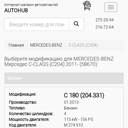
0
Интернет-магазин автозапчастей
Toggle
AUTOHUB
navigatio
275-20-94
(095)
216-72-64
(093)
Главная
MERCEDES-BENZ
C-CLASS (C204)
Выберите модификацию для MERCEDES-BENZ
Мерседес C-CLASS (C204) 2011- (58670)
Бензин
Модификация:
C 180 (204.331)
Производство:
01.2013 -
Топливо:
Бензин
Количество цилиндров:
4
Мощность двигателя:
115 kW - 156 PS
Код двигателя:
M 274.910