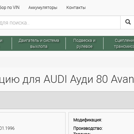
ор по VIN
Аккумуляторы
Контакты
 и
Двигатель и система
Подвеска и
Сцеплени
выхлопа
рулевое
трансмис
ию для AUDI Ауди 80 Avant
Модификация:
 01.1996
Производство: