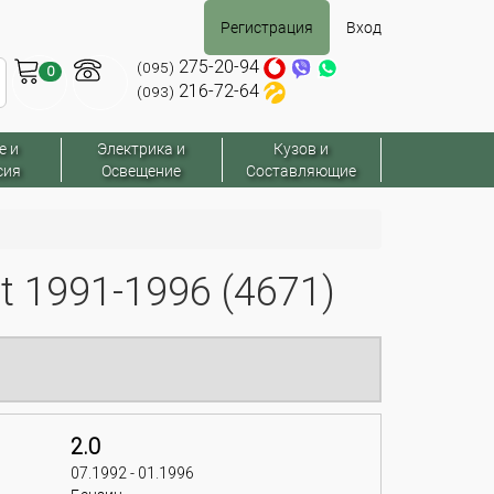
Регистрация
Вход
275-20-94
(095)
0
216-72-64
(093)
е и
Электрика и
Кузов и
сия
Освещение
Составляющие
 1991-1996 (4671)
2.0
07.1992 - 01.1996